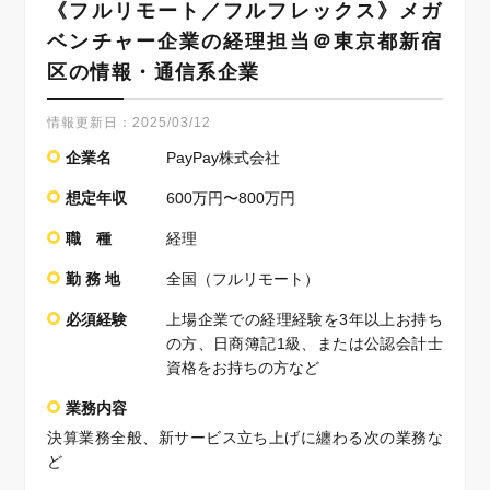
《フルリモート／フルフレックス》メガ
ベンチャー企業の経理担当＠東京都新宿
区の情報・通信系企業
情報更新日：
2025/03/12
企業名
PayPay株式会社
想定年収
600万円〜800万円
職 種
経理
勤 務 地
全国（フルリモート）
必須経験
上場企業での経理経験を3年以上お持ち
の方、日商簿記1級、または公認会計士
資格をお持ちの方など
業務内容
決算業務全般、新サービス立ち上げに纏わる次の業務な
ど