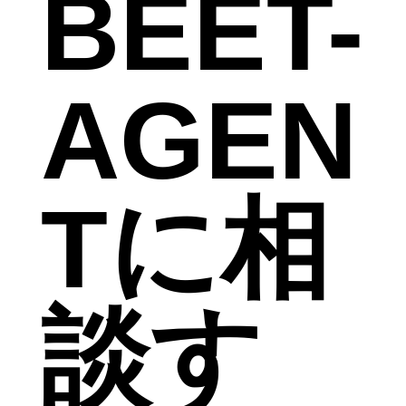
BEET-
AGEN
Tに相
談す