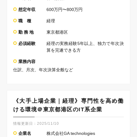
想定年収
600万円〜800万円
職 種
経理
勤 務 地
東京都港区
必須経験
経理の実務経験5年以上、独力で年次決
算を完遂できる方
業務内容
仕訳、月次、年次決算全般など
《大手上場企業｜経理》専門性を高め働
ける環境＠東京都港区のIT系企業
情報更新日：
2025/11/10
企業名
株式会社GA technologies