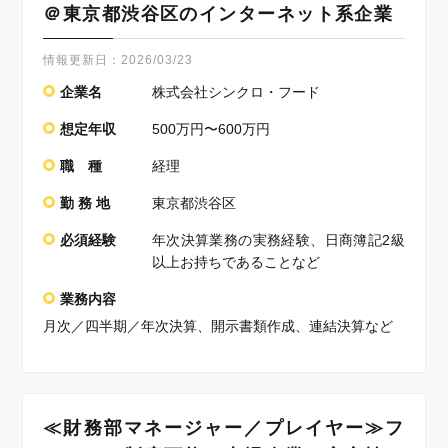
＠東京都渋谷区のインターネット系企業
情報更新日：
2026/03/23
企業名
株式会社シンクロ・フード
想定年収
500万円〜600万円
職 種
経理
勤 務 地
東京都渋谷区
必須経験
年次決算業務の実務経験、日商簿記2級
以上お持ちであることなど
業務内容
月次／四半期／年次決算、開示書類作成、連結決算など
≪財務部マネージャー／プレイヤー≫フ