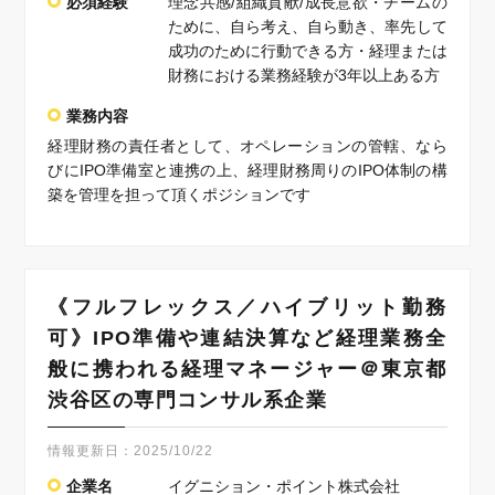
必須経験
理念共感/組織貢献/成長意欲・チームの
ために、自ら考え、自ら動き、率先して
成功のために行動できる方・経理または
財務における業務経験が3年以上ある方
業務内容
経理財務の責任者として、オペレーションの管轄、なら
びにIPO準備室と連携の上、経理財務周りのIPO体制の構
築を管理を担って頂くポジションです
《フルフレックス／ハイブリット勤務
可》IPO準備や連結決算など経理業務全
般に携われる経理マネージャー＠東京都
渋谷区の専門コンサル系企業
情報更新日：
2025/10/22
企業名
イグニション・ポイント株式会社