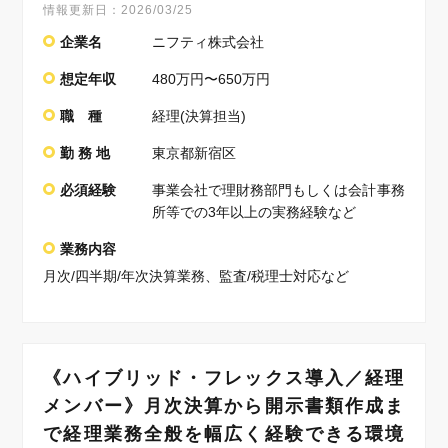
情報更新日：
2026/03/25
企業名
ニフティ株式会社
想定年収
480万円〜650万円
職 種
経理(決算担当)
勤 務 地
東京都新宿区
必須経験
事業会社で理財務部門もしくは会計事務
所等での3年以上の実務経験など
業務内容
月次/四半期/年次決算業務、監査/税理士対応など
《ハイブリッド・フレックス導入／経理
メンバー》月次決算から開示書類作成ま
で経理業務全般を幅広く経験できる環境