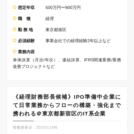
想定年収
500万円〜900万円
職 種
経理
勤 務 地
東京都港区
必須経験
事業会社での経理経験2年以上など
業務内容
単体決算（月次/年次）、連結決算、IFRS関連業務/業務
改善プロジェクトなど
《経理財務部長候補》IPO準備中企業に
て日常業務からフローの構築・強化まで
携われる＠東京都新宿区のIT系企業
情報更新日：
2025/11/06