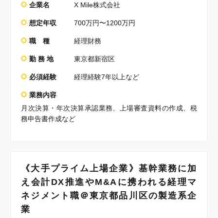
企業名
X Mile株式会社
想定年収
700万円〜1200万円
職 種
経理財務
勤 務 地
東京都新宿区
必須経験
経理経験7年以上など
業務内容
月次決算・年次決算承認業務、上場審査資料の作成、税
務申告書作成など
《大手プライム上場企業》基幹業務に加
え会計DX推進やM&Aに携われる経理マ
ネジメント職＠東京都品川区の製造系企
業