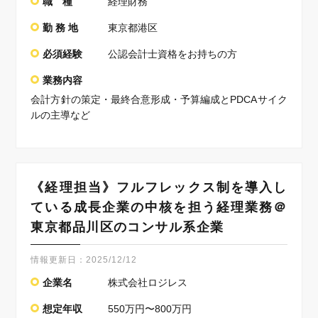
職 種
経理財務
勤 務 地
東京都港区
必須経験
公認会計士資格をお持ちの方
業務内容
会計方針の策定・最終合意形成・予算編成とPDCAサイク
ルの主導など
《経理担当》フルフレックス制を導入し
ている成長企業の中核を担う経理業務＠
東京都品川区のコンサル系企業
情報更新日：
2025/12/12
企業名
株式会社ロジレス
想定年収
550万円〜800万円