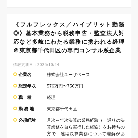
《フルフレックス／ハイブリット勤務
◎》基本業務から税務申告・監査法人対
応など多岐にわたる業務に携われる経理
＠東京都千代田区の専門コンサル系企業
情報更新日：
2025/10/24
企業名
株式会社ユーザベース
想定年収
576万円〜756万円
職 種
経理
勤 務 地
東京都千代田区
必須経験
月次～年次決算の業務経験（一通りの決
算業務を自ら実行した経験）をお持ちの
方で、連結決算業務について理解があ