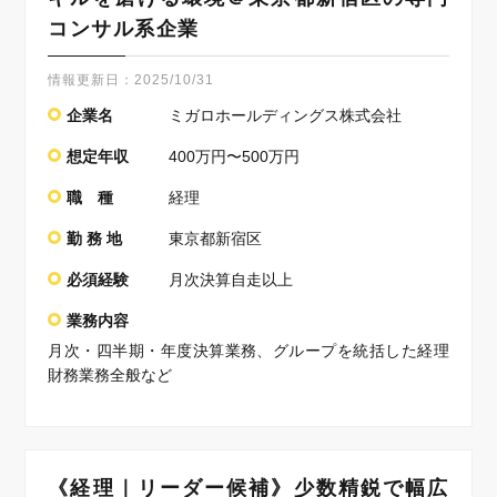
コンサル系企業
情報更新日：
2025/10/31
企業名
ミガロホールディングス株式会社
想定年収
400万円〜500万円
職 種
経理
勤 務 地
東京都新宿区
必須経験
月次決算自走以上
業務内容
月次・四半期・年度決算業務、グループを統括した経理
財務業務全般など
《経理｜リーダー候補》少数精鋭で幅広