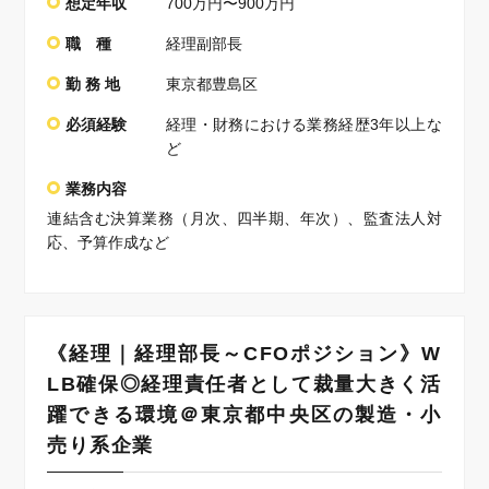
想定年収
700万円〜900万円
職 種
経理副部長
勤 務 地
東京都豊島区
必須経験
経理・財務における業務経歴3年以上な
ど
業務内容
連結含む決算業務（月次、四半期、年次）、監査法人対
応、予算作成など
《経理｜経理部長～CFOポジション》W
LB確保◎経理責任者として裁量大きく活
躍できる環境＠東京都中央区の製造・小
売り系企業