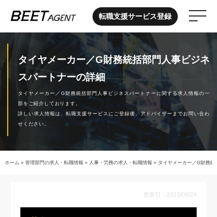
転職支援サービス登録
タイヤメーカー／G財務統括部門人事ビジネ
スパートナーの詳細
タイヤメーカー／G財務統括部門人事ビジネスパートナーに関する求人情報の一
部をご紹介しております。
詳しい求人情報は、転職支援サービスにご登録後、アドバイザーまでお問い合わ
せください。
ホーム
»
管理部門の求人・転職情報
»
人事・労務の求人・転職情報
»
タイヤメーカー／G財務統
更新日：2023/08/24