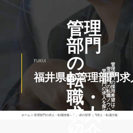
管理
部門
の
FUKUI
管
管
理
管
転
理
部
福井県の管理部門求
理
部
門
部
門
の
門
の
採
の
職・
転
用
求
職
希
人
ノ
望
を
ウ
は
探
求人
ハ
こ
す
ウ
ち
ホーム
»
管理部門の求人・転職情報
»
福井県の管理部門求人・転職情報
ら
紹介