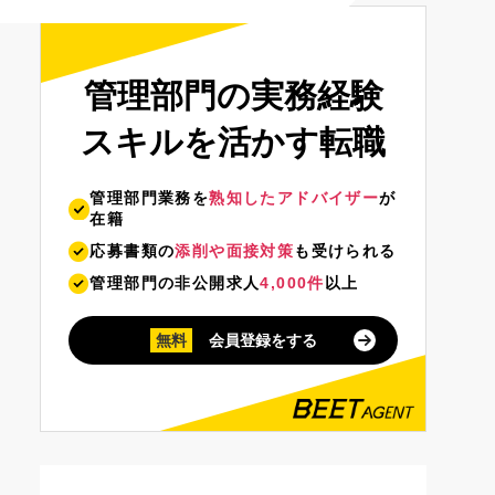
管理部門の実務経験
スキルを活かす転職
管理部門業務を
熟知したアドバイザー
が
在籍
応募書類の
添削や面接対策
も受けられる
管理部門の非公開求人
4,000件
以上
無料
会員登録をする