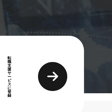
転
職
支
援
サ
ー
ビ
ス
に
登
録