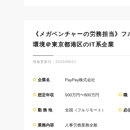
《メガベンチャーの労務担当》フ
環境＠東京都港区のIT系企業
情報更新日：
2025/08/21
企業名
PayPay株式会社
想定年収
500万円〜800万円
職
勤 務 地
全国（フルリモート）
必
業務内容
人事労務業務全般