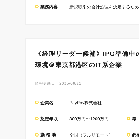
業務内容
新規取引の会計処理を決定するため
《経理リーダー候補》IPO準備
環境＠東京都港区のIT系企業
情報更新日：
2025/08/21
企業名
PayPay株式会社
想定年収
800万円〜1200万円
職
勤 務 地
全国（フルリモート）
必