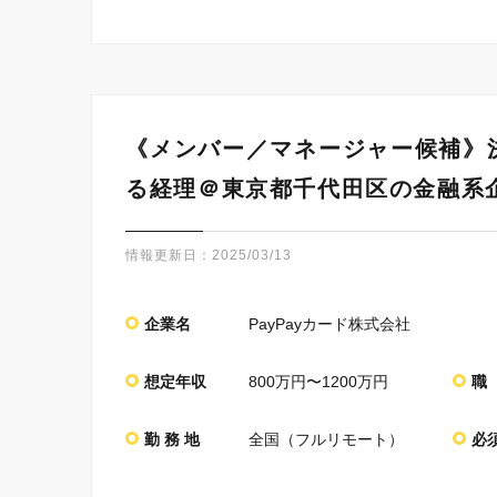
《メンバー／マネージャー候補》
る経理＠東京都千代田区の金融系
情報更新日：
2025/03/13
企業名
PayPayカード株式会社
想定年収
800万円〜1200万円
職
勤 務 地
全国（フルリモート）
必