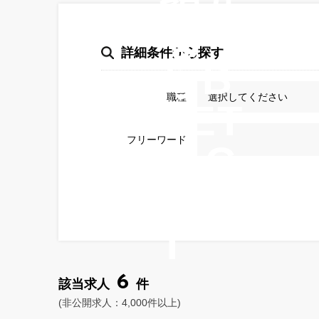
な
詳細条件から探す
らB
職種
EET
フリーワード
-AG
EN
T
6
該当求人
件
(非公開求人：4,000件以上)