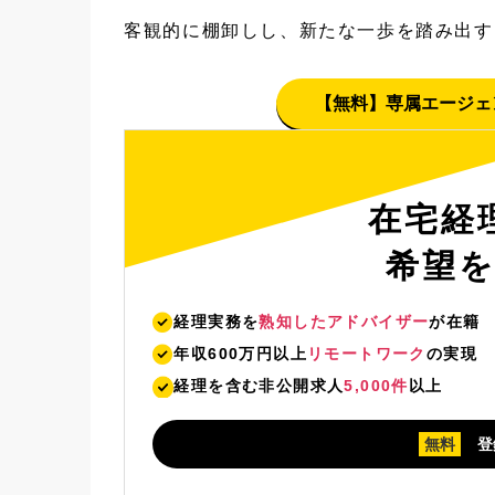
客観的に棚卸しし、新たな一歩を踏み出す
【無料】専属エージェ
在宅経
希望
経理実務を
熟知したアドバイザー
が在籍
年収600万円以上
リモートワーク
の実現
経理を含む非公開求人
5,000件
以上
無料
登