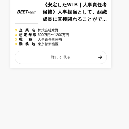
《安定したWLB｜人事責任者
候補》人事担当として、組織
成長に直接関わることができ
る環境＠東京都新宿区の小売
企業名
株式会社水野
系企業
想定年収
600万円〜1200万円
職種
人事責任者候補
勤務地
東京都新宿区
詳しく見る