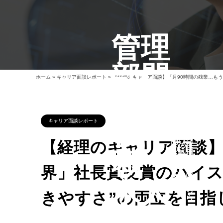
管理
部門
ホーム
»
キャリア面談レポート
»
【経理のキャリア面談】「月90時間の残業…もう
の
管
管
理
管
転
キャリア面談レポート
理
部
理
部
門
部
門
の
門
【経理のキャリア面談】
の
採
の
職・
転
用
求
職
希
人
ノ
望
界」社長賞受賞のハイス
を
ウ
は
探
求人
ハ
こ
す
ウ
ち
きやすさ”の両立を目指
ら
紹介