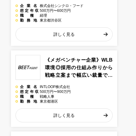
業務全般を幅広く経験できる
企業名
株式会社シンクロ・フード
環境＠東京都渋谷区のインタ
想定年収
500万円〜600万円
職種
経理
ーネット系企業
勤務地
東京都渋谷区
詳しく見る
《メガベンチャー企業》WLB
環境◎採用の仕組み作りから
戦略立案まで幅広い裁量で業
務推進が出来る戦略人事＠東
企業名
INTLOOP株式会社
京都港区のコンサル系企業
想定年収
500万円〜900万円
職種
戦略人事
勤務地
東京都港区
詳しく見る