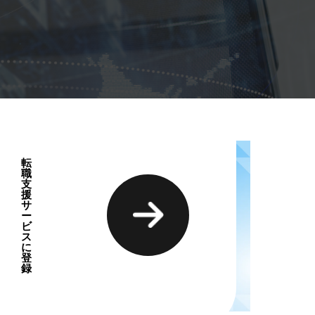
転
職
支
援
サ
ー
ビ
ス
に
登
録