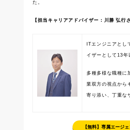
た。
【担当キャリアアドバイザー：川勝 弘行
ITエンジニアとし
イザーとして13
多種多様な職種に
業双方の視点から
寄り添い、丁重な
【無料】専属エージェ