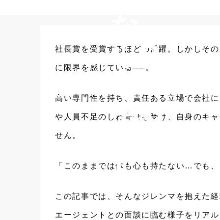
な
らB
社長賞を受賞するほどの活躍。しかしその
に限界を感じている──。
EET
高い専門性を持ち、責任ある立場で会社に
-AG
や人員不足のしわ寄せを受け、自身のキャ
EN
せん。
T
「このままでは体も心も持たない…でも、
この記事では、そんなジレンマを抱えた経
エージェントとの面談に臨む様子をリアル