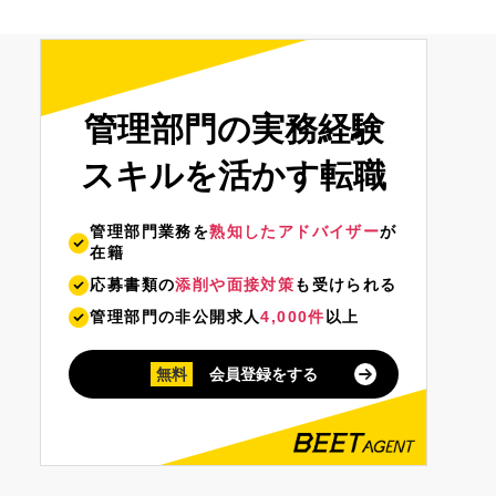
管理部門の実務経験
スキルを活かす転職
管理部門業務を
熟知したアドバイザー
が
在籍
応募書類の
添削や面接対策
も受けられる
管理部門の非公開求人
4,000件
以上
無料
会員登録をする