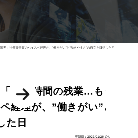
限界」社長賞受賞のハイスペ経理が、”働きがい”と”働きやすさ”の両立を目指した日
「月90時間の残業…もう限
ペ経理が、”働きがい”と”働
した日
更新日：2026/01/26
公開日：2025/08/26