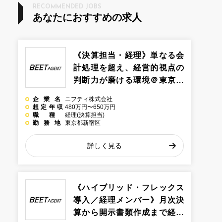
RECOMMENDED JOBS
あなたにおすすめの求人
《決算担当・経理》単なる会
計処理を超え、経営的視点の
判断力が磨ける環境＠東京都
新宿区のインターネット系企
企業名
ニフティ株式会社
業
想定年収
480万円〜650万円
職種
経理(決算担当)
勤務地
東京都新宿区
詳しく見る
《ハイブリッド・フレックス
導入／経理メンバー》月次決
算から開示書類作成まで経理