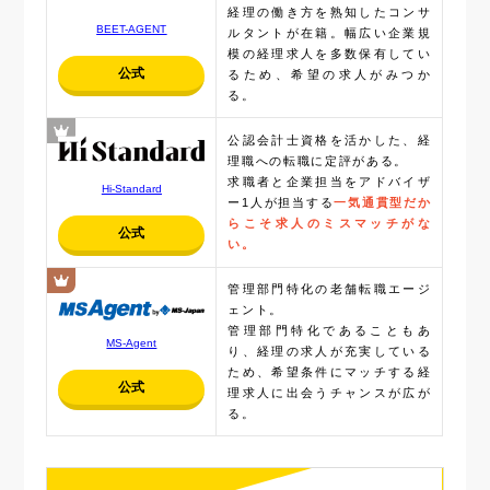
経理の働き方を熟知したコンサ
BEET-AGENT
ルタントが在籍。幅広い企業規
模の経理求人を多数保有してい
公式
るため、希望の求人がみつか
る。
公認会計士資格を活かした、経
理職への転職に定評がある。
求職者と企業担当をアドバイザ
Hi-Standard
ー1人が担当する
一気通貫型だか
らこそ求人のミスマッチがな
公式
い。
管理部門特化の老舗転職エージ
ェント。
管理部門特化であることもあ
MS-Agent
り、経理の求人が充実している
ため、希望条件にマッチする経
公式
理求人に出会うチャンスが広が
る。