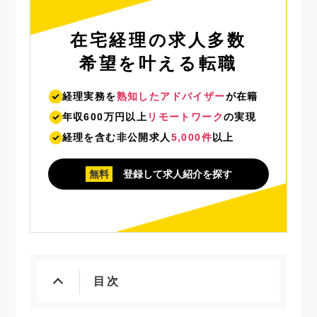
在宅経理の求人多数
希望を叶える転職
経理実務を
熟知したアドバイザー
が在籍
年収600万円以上
リモートワーク
の実現
経理を含む非公開求人
5,000件
以上
無料
登録して求人紹介を探す
表示
目次