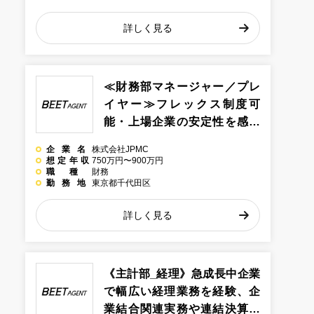
詳しく見る
≪財務部マネージャー／プレ
イヤー≫フレックス制度可
能・上場企業の安定性を感じ
られ、幅広い業務に携われる
企業名
株式会社JPMC
＠東京都千代田区の不動産系
想定年収
750万円〜900万円
職種
財務
企業
勤務地
東京都千代田区
詳しく見る
《主計部_経理》急成長中企業
で幅広い経理業務を経験、企
業結合関連実務や連結決算な