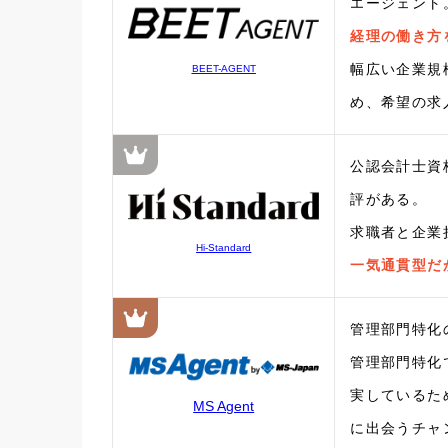
エージェント
経理の働き方
幅広い企業規
BEET-AGENT
め、希望の求
公認会計士資
評がある。
求職者と企業
Hi-Standard
一気通貫型だ
管理部門特化
管理部門特化
実しているた
MS Agent
に出会うチャ