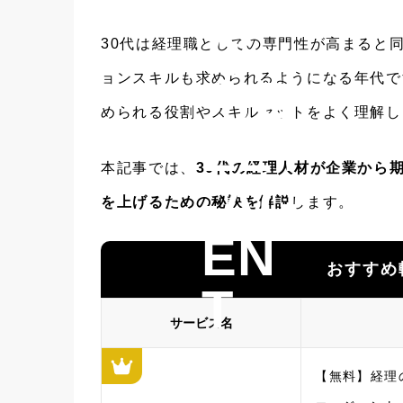
な
30代は経理職としての専門性が高まると
ョンスキルも求められるようになる年代で
らB
められる役割やスキルセットをよく理解し
EET
本記事では、
30代の経理人材が企業から
-AG
を上げるための秘訣を解説
します。
EN
おすすめ
T
サービス名
【無料】経理