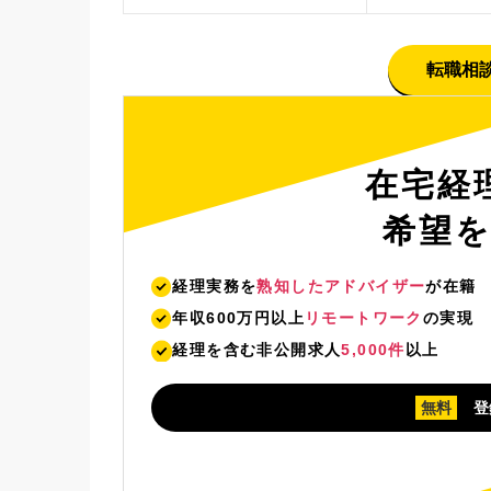
転職相
在宅経
希望
経理実務を
熟知したアドバイザー
が在籍
年収600万円以上
リモートワーク
の実現
経理を含む非公開求人
5,000件
以上
無料
登