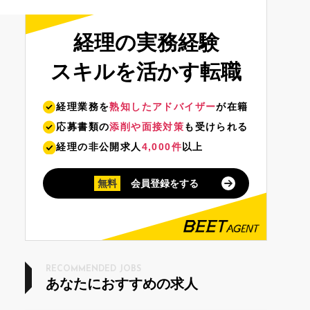
経理の実務経験
スキルを活かす転職
経理業務を
熟知したアドバイザー
が在籍
応募書類の
添削や面接対策
も受けられる
経理の非公開求人
4,000件
以上
無料
会員登録をする
RECOMMENDED JOBS
あなたにおすすめの求人