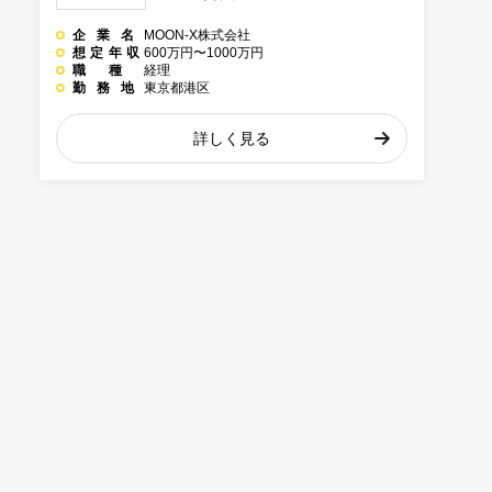
ど高度なスキルを習得できる
企業名
MOON-X株式会社
環境＠東京都港区のマーケテ
想定年収
600万円〜1000万円
職種
経理
ィング系企業
勤務地
東京都港区
詳しく見る