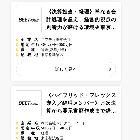
《決算担当・経理》単なる会
計処理を超え、経営的視点の
判断力が磨ける環境＠東京都
新宿区のインターネット系企
企業名
ニフティ株式会社
業
想定年収
480万円〜650万円
職種
経理(決算担当)
勤務地
東京都新宿区
詳しく見る
《ハイブリッド・フレックス
導入／経理メンバー》月次決
算から開示書類作成まで経理
業務全般を幅広く経験できる
企業名
株式会社シンクロ・フード
環境＠東京都渋谷区のインタ
想定年収
500万円〜600万円
職種
経理
ーネット系企業
勤務地
東京都渋谷区