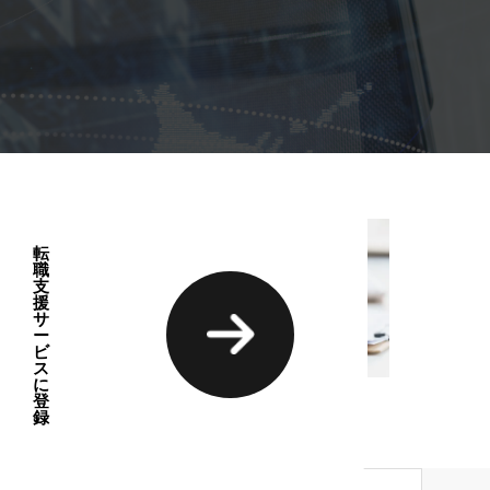
転
職
支
援
サ
ー
ビ
ス
に
登
録