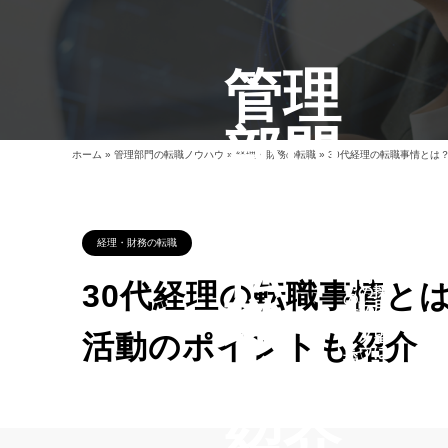
管理
部門
ホーム
»
管理部門の転職ノウハウ
»
経理・財務の転職
»
30代経理の転職事情とは
の
管
管
理
管
転
経理・財務の転職
理
部
理
部
門
部
門
の
門
30代経理の転職事情と
の
採
の
職・
転
用
求
職
希
人
ノ
望
活動のポイントも紹介
を
ウ
は
探
求人
ハ
こ
す
ウ
ち
ら
紹介