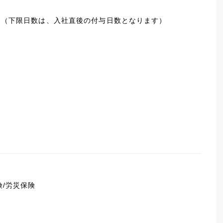
）
0日（下限日数は、入社直後の付与日数となります）
険/労災保険