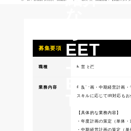
な
らB
EET
募集要項
-AG
職種
経営企画
EN
業務内容
年度計画・中期経営計画・
T
スキルに応じてIR対応も
【具体的な業務内容】
・年度計画の策定（単体・
・中期経営計画の策定（単