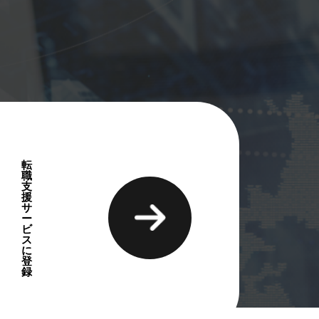
画の詳細
転
職
支
援
サ
ー
ビ
ス
に
登
録