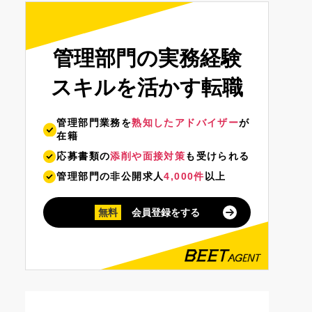
管理部門の実務経験
スキルを活かす転職
管理部門業務を
熟知したアドバイザー
が
在籍
応募書類の
添削や面接対策
も受けられる
管理部門の非公開求人
4,000件
以上
無料
会員登録をする