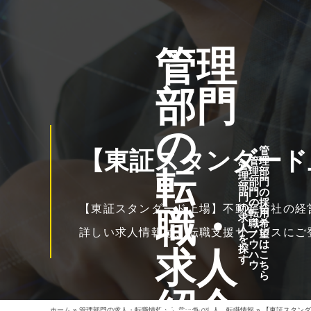
管理
部門
の
管
【東証スタンダード
管
理
管
転
理
部
理
部
門
部
門
の
門
の
採
の
【東証スタンダード上場】不動産会社の経
職・
転
用
求
職
希
人
詳しい求人情報は、転職支援サービスにご
ノ
望
を
ウ
は
探
求人
ハ
こ
す
ウ
ち
ら
紹介
ホーム
»
管理部門の求人・転職情報
»
経営企画の求人・転職情報
»
【東証スタンダ