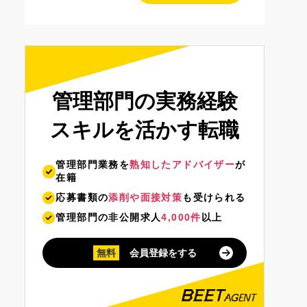
管理部門の実務経験
スキルを活かす転職
管理部門業務を
熟知したアドバイザー
が
在籍
応募書類の
添削や面接対策
も受けられる
管理部門の非公開求人
4,000件
以上
無料
会員登録をする