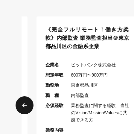
ン・一戸
《完全フルリモート！働き方柔
ーの内部
軟》内部監査 業務監査担当＠東京
都品川区の金融系企業
企業名
ビットバンク株式会社
想定年収
600万円〜900万円
勤務地
東京都品川区
職 種
内部監査
産業務関連
必須経験
業務監査に関する経験、当社
がある方
のVision/Mission/Valuesに共
感できる方
業務内容
X）評価