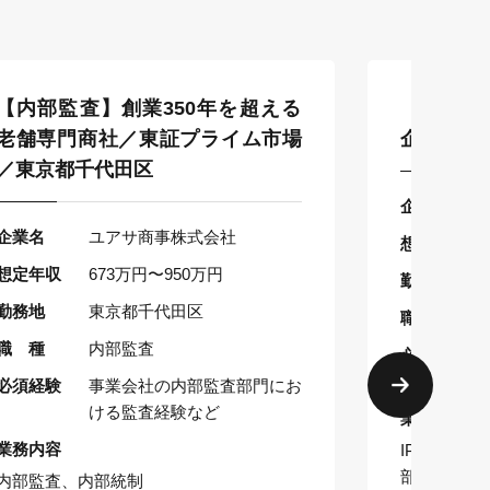
【内部監査】創業350年を超える
【韓国資
老舗専門商社／東証プライム市場
企業／東
／東京都千代田区
企業名
企業名
ユアサ商事株式会社
想定年収
想定年収
673万円〜950万円
勤務地
勤務地
東京都千代田区
職 種
職 種
内部監査
必須経験
必須経験
事業会社の内部監査部門にお
ける監査経験など
業務内容
業務内容
IPO準備
部統制報告
内部監査、内部統制