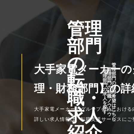
管理
部門
の
管
大手家電メーカーの
管
理
管
転
理
部
理
部
門
部
門
の
理・財務部門】の詳
門
の
採
の
職・
転
用
求
職
希
人
ノ
望
を
ウ
は
探
求人
大手家電メーカーのグループ会社における
ハ
こ
す
ウ
ち
ら
詳しい求人情報は、転職支援サービスにご
紹介