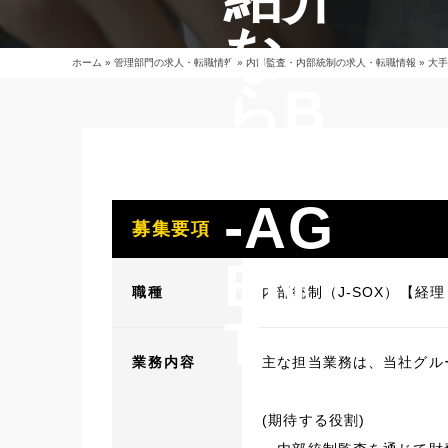
な
ホーム
»
管理部門の求人・転職情報
»
内部監査・内部統制の求人・転職情報
»
大手
らB
EET
-AG
募集要項
EN
職種
内部統制（J-SOX）【経
T
業務内容
主な担当業務は、当社グル
(期待する役割)