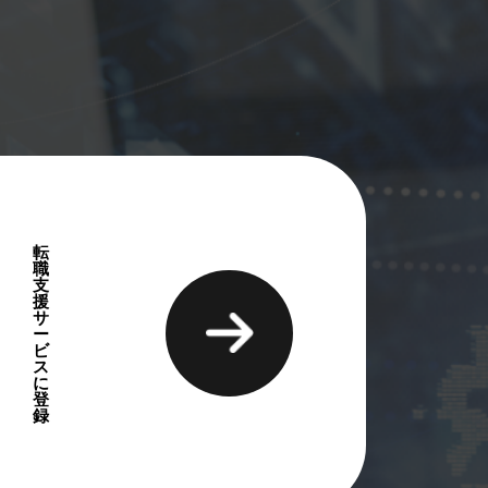
制（J-SOX）【経
転
職
支
援
サ
ー
ビ
ス
に
報の一部をご紹介しております。
登
録