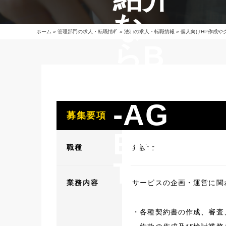
な
ホーム
»
管理部門の求人・転職情報
»
法務の求人・転職情報
»
個人向けHP作成や
らB
EET
-AG
募集要項
EN
職種
弁護士
T
業務内容
サービスの企画・運営に関
・各種契約書の作成、審査