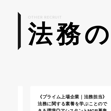
OTHER RECRUIT
法務
＆A関連
《プライム上場企業｜法務担当》
京都渋谷
法務に関する素養を学ぶことので
きる環境◎アシスタントMGR募集