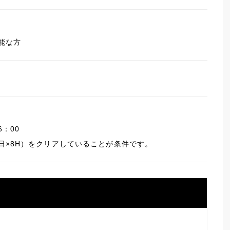
方
能な方
6：00
日×8H）をクリアしていることが条件です。