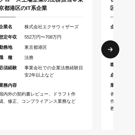
京都港区のIT系企業
区の製造
企業名
株式会社エクサウィザーズ
企業名
想定年収
552万円〜708万円
想定年収
勤務地
東京都港区
勤務地
職 種
法務
職 種
必須経験
事業会社での企業法務経験目
安2年以上など
必須経験
業務内容
業務内容
国内外の契約書レビュー、ドラフト作
各種契約書
成、修正、コンプライアンス業務など
作成・改定
教育・研修