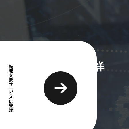
する会社での弁護士の詳
転
職
支
援
サ
ー
ビ
ス
に
介しております。
登
録