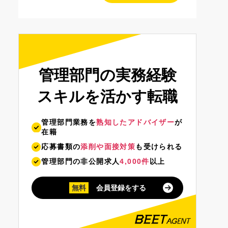
管理部門の実務経験
スキルを活かす転職
管理部門業務を
熟知したアドバイザー
が
在籍
応募書類の
添削や面接対策
も受けられる
管理部門の非公開求人
4,000件
以上
無料
会員登録をする