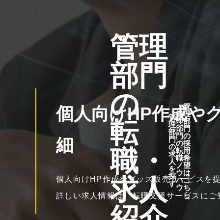
管理
部門
の
管
個人向けHP作成や
管
理
管
転
理
部
理
部
門
部
門
の
細
門
の
採
の
職・
転
用
求
職
希
人
ノ
望
を
ウ
は
探
求人
個人向けHP作成やグッズ販売サービスを
ハ
こ
す
ウ
ち
ら
詳しい求人情報は、転職支援サービスにご
紹介