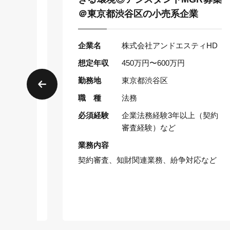
＠東京都渋谷区の小売系企業
E&Sons
企業名
株式会社アンドエスティHD
想定年収
450万円〜600万円
勤務地
東京都渋谷区
職 種
法務
がある方、
社会人経験
必須経験
企業法務経験3年以上（契約
、企業法
審査経験）など
など
業務内容
契約審査、知財関連業務、紛争対応など
び見直