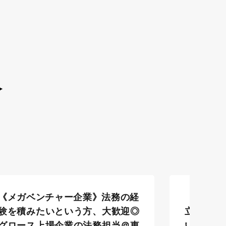
人
《メガベンチャー企業》法務の経
《法務｜
験を積みたいという方、大歓迎◎
立ち上げ
グロース上場企業の法務担当＠東
い業務に