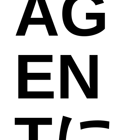
AG
EN
Tに