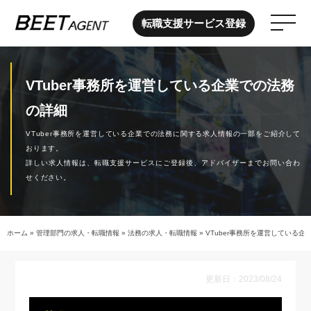
転職支援サービス登録
VTuber事務所を運営している企業での法務
の詳細
VTuber事務所を運営している企業での法務に関する求人情報の一部をご紹介して
おります。
詳しい求人情報は、転職支援サービスにご登録後、アドバイザーまでお問い合わ
せください。
ホーム
»
管理部門の求人・転職情報
»
法務の求人・転職情報
»
VTuber事務所を運営している企
更新日：2023/08/24