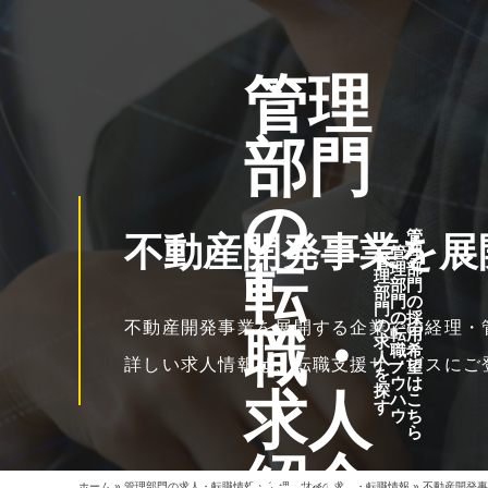
管理
部門
の
管
不動産開発事業を展
管
理
管
転
理
部
理
部
門
部
門
の
門
の
採
の
不動産開発事業を展開する企業での経理・
職・
転
用
求
職
希
人
詳しい求人情報は、転職支援サービスにご
ノ
望
を
ウ
は
探
求人
ハ
こ
す
ウ
ち
ら
紹介
ホーム
»
管理部門の求人・転職情報
»
経理・財務の求人・転職情報
»
不動産開発事