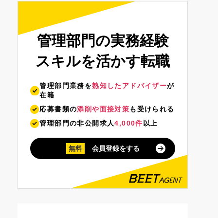
管理部門の実務経験
スキルを活かす転職
管理部門業務を
熟知したアドバイザー
が
在籍
応募書類の
添削や面接対策
も受けられる
管理部門の非公開求人
4,000件
以上
無料
会員登録をする