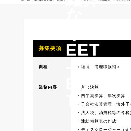
な
らB
EET
募集要項
-AG
職種
＜経理 管理職候補＞
EN
業務内容
・月次決算
T
・四半期決算、年次決算
・子会社決算管理（海外子
・法人税、消費税等の各税
・連結精算表の作成
・ディスクロージャー（企