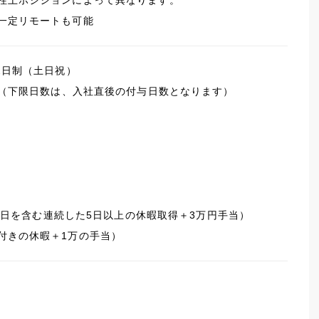
性上ポジションによって異なります。
一定リモートも可能
2日制（土日祝）
日（下限日数は、入社直後の付与日数となります）
有休3日を含む連続した5日以上の休暇取得＋3万円手当）
付きの休暇＋1万の手当）