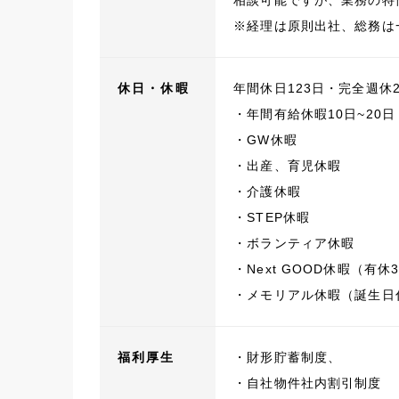
相談可能ですが、業務の特
※経理は原則出社、総務は
休日・休暇
年間休日123日・完全週休
・年間有給休暇10日~20
・GW休暇
・出産、育児休暇
・介護休暇
・STEP休暇
・ボランティア休暇
・Next GOOD休暇（
・メモリアル休暇（誕生日
福利厚生
・財形貯蓄制度、
・自社物件社内割引制度