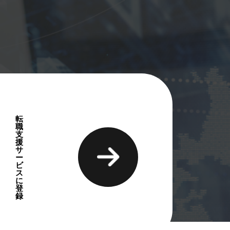
職候補の詳細
転
職
支
援
サ
。
ー
ビ
ス
に
登
録