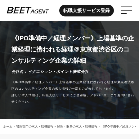
転職支援サービス登録
《IPO準備中／経理メンバー》上場基準の企
業経理に携われる経理＠東京都渋谷区のコ
ンサルティング企業の詳細
会社名
イグニション・ポイント株式会社
《IPO準備中／経理メンバー》上場基準の企業経理に携われる経理＠東京都渋谷
区のコンサルティング企業の求人情報の一部をご紹介しております。
詳しい求人情報は、転職支援サービスにご登録後、アドバイザーまでお問い合わ
せください。
ホーム
»
管理部門の求人・転職情報
»
経理・財務の求人・転職情報
»
《IPO準備中／経理メン