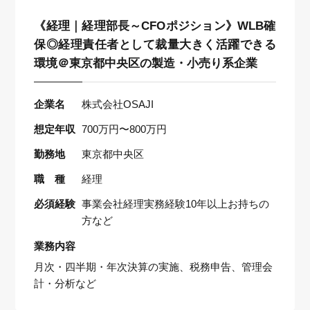
《経理｜経理部長～CFOポジション》WLB確
保◎経理責任者として裁量大きく活躍できる
環境＠東京都中央区の製造・小売り系企業
企業名
株式会社OSAJI
想定年収
700万円〜800万円
勤務地
東京都中央区
職 種
経理
必須経験
事業会社経理実務経験10年以上お持ちの
方など
業務内容
月次・四半期・年次決算の実施、税務申告、管理会
計・分析など