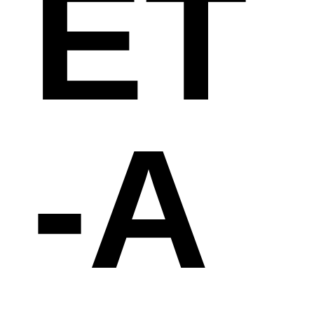
ET
-A