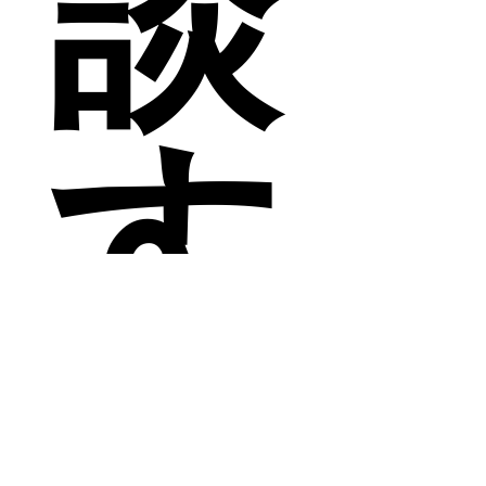
談
す
る