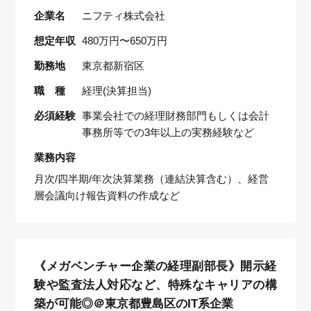
企業名
ニフティ株式会社
想定年収
480万円〜650万円
勤務地
東京都新宿区
職 種
経理(決算担当)
必須経験
事業会社での経理財務部門もしくは会計
事務所等での3年以上の実務経験など
業務内容
月次/四半期/年次決算業務（連結決算含む）、経営
層会議向け報告資料の作成など
《メガベンチャー企業の経理副部長》開示経
験や監査法人対応など、特殊なキャリアの構
築が可能◎＠東京都豊島区のIT系企業