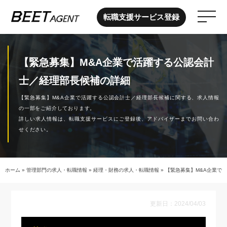
転職支援サービス登録
【緊急募集】M&A企業で活躍する公認会計
士／経理部長候補の詳細
【緊急募集】M&A企業で活躍する公認会計士／経理部長候補に関する、求人情報
の一部をご紹介しております。
詳しい求人情報は、転職支援サービスにご登録後、アドバイザーまでお問い合わ
せください。
ホーム
»
管理部門の求人・転職情報
»
経理・財務の求人・転職情報
»
【緊急募集】M&A企業で
更新日：2024/04/03