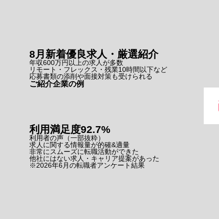
8月新着
優良求人・厳選紹介
年収600万円以上の求人が多数
リモート・フレックス・残業10時間以下など
応募書類の添削や面接対策も受けられる
ご紹介企業の例
利用満足度
92.7
%
利用者の声
（一部抜粋）
求人に関する情報量が的確&適量
非常にスムーズに転職活動ができた
他社にはない求人・キャリア提案があった
※2026年6月の転職者アンケート結果