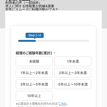
利用者の声
（一部抜粋）
求人に関する情報量が的確&適量
非常にスムーズに転職活動ができた
他社にはない求人・キャリア提案があった
※2026年6月の転職者アンケート結果
Step 1 / 4
経理のご経験年数【累計】
*
未経験
1年未満
1年以上～2年未満
2年以上～3年未満
3年以上～5年未満
5年以上～10年未満
10年以上
※公認会計士資格をお持ちの方は「
こちら
」