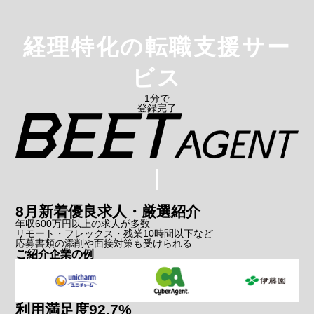
経理特化
の転職支援サー
ビス
1分で
登録完了
8月新着
優良求人・厳選紹介
年収600万円以上の求人が多数
リモート・フレックス・残業10時間以下など
応募書類の添削や面接対策も受けられる
ご紹介企業の例
利用満足度
92.7
%