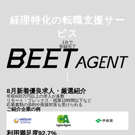
経理特化
の転職支援サー
ビス
1分で
登録完了
8月新着
優良求人・厳選紹介
年収600万円以上の求人が多数
リモート・フレックス・残業10時間以下など
応募書類の添削や面接対策も受けられる
ご紹介企業の例
利用満足度
92.7
%