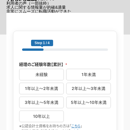
利用者の声
（一部抜粋）
求人に関する情報量が的確&適量
非常にスムーズに転職活動ができた
他社にはない求人・キャリア提案があった
※2026年6月の転職者アンケート結果
Step 1 / 4
経理のご経験年数【累計】
*
未経験
1年未満
1年以上～2年未満
2年以上～3年未満
3年以上～5年未満
5年以上～10年未満
10年以上
※公認会計士資格をお持ちの方は「
こちら
」