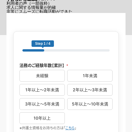
利用者の声
（一部抜粋）
求人に関する情報量が的確
非常にスムーズに転職活動ができた
他社にはない提案をしてもらえた
※2024年11月の転職者アンケート結果
Step 1 / 4
法務のご経験年数【累計】
*
未経験
1年未満
1年以上～2年未満
2年以上～3年未満
3年以上～5年未満
5年以上～10年未満
10年以上
※弁護士資格をお持ちの方は「
こちら
」