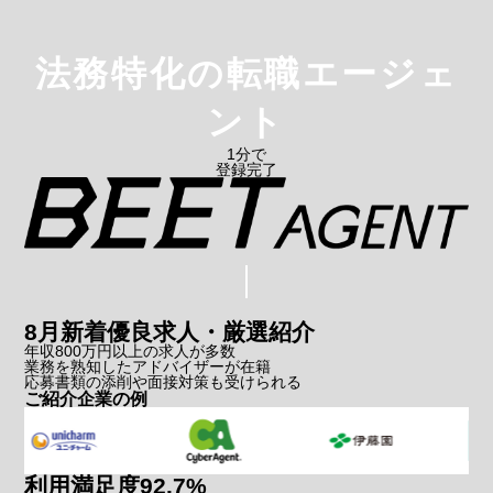
法務特化
の転職エージェ
ント
1分で
登録完了
8月新着
優良求人・厳選紹介
年収800万円以上の求人が多数
業務を熟知したアドバイザーが在籍
応募書類の添削や面接対策も受けられる
ご紹介企業の例
利用満足度
92.7
%