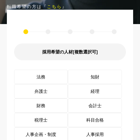
転職希望の方は『
こちら
』
FIRST
STEP1
STEP2
STEP3
STEP4
採用希望の人材[複数選択可]
法務
知財
弁護士
経理
財務
会計士
税理士
科目合格
人事企画・制度
人事採用