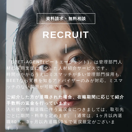
資料請求・無料相談
RECRUIT
『BEET-AGENT(ビートエージェント)』は管理部門人
材の採用支援に特化した人材紹介サービスです。
時間がかかるうえにミスマッチが多い管理部門採用も、
BEETなら実務を知るアドバイザーのみが対応。ミスマ
ッチのない採用が可能です。
ご紹介した方が退職された場合、在籍期間に応じて紹介
手数料の返金を行っています。
入社後の早期退職に伴う返戻金につきましては、取引先
ごとに期間・料率を定めます。（通常は、1ヶ月以内退
職80％、3ヶ月以内退職50％で返戻規定がございま
す。）