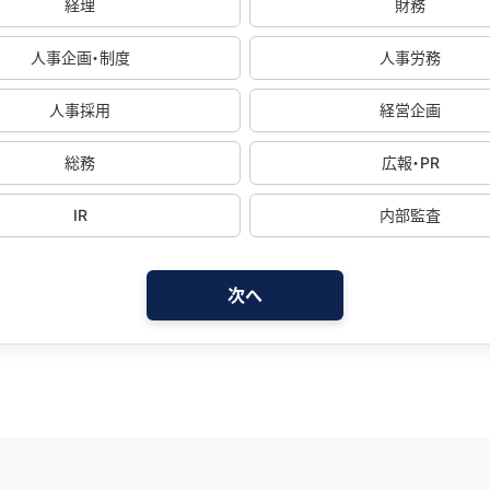
経理
財務
人事企画・制度
人事労務
人事採用
経営企画
総務
広報・PR
IR
内部監査
次へ