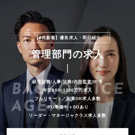
【8月新着】優良求人・即日紹介
管理部門の求人
経理財務/人事/法務/内部監査/IR等
年収600~1200万円求人
フルリモート／副業OK求人多数
IPO準備中＋SOあり
リーダー・マネージャクラス求人多数