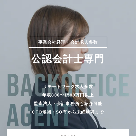
事業会社経理・会計求人多数
公認会計士専門
リモートワーク求人多数
年収800〜1500万円以上
監査法人・会計事務所も紹介可能
CFO候補・SO有から未経験可まで